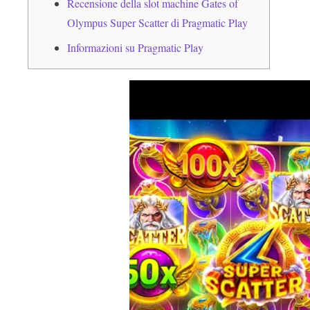
Recensione della slot machine Gates of
Olympus Super Scatter di Pragmatic Play
Informazioni su Pragmatic Play