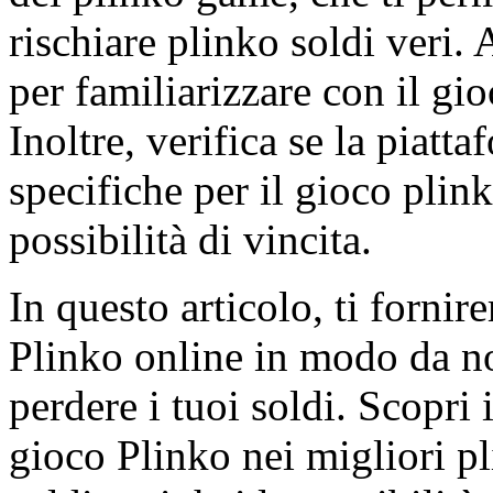
rischiare plinko soldi veri.
per familiarizzare con il gio
Inoltre, verifica se la piat
specifiche per il gioco plin
possibilità di vincita.
In questo articolo, ti forni
Plinko online in modo da no
perdere i tuoi soldi. Scopri 
gioco Plinko nei migliori p