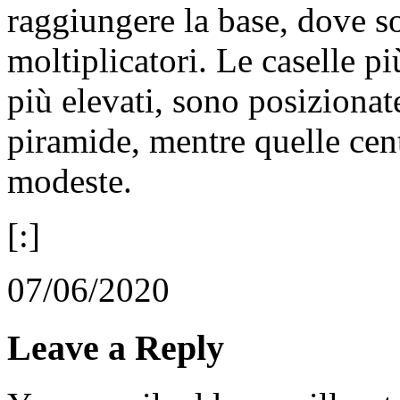
raggiungere la base, dove so
moltiplicatori. Le caselle pi
più elevati, sono posizionat
piramide, mentre quelle cent
modeste.
[:]
07/06/2020
Leave a Reply