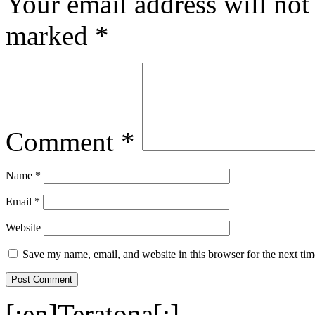
Your email address will not
marked
*
Comment
*
Name
*
Email
*
Website
Save my name, email, and website in this browser for the next ti
[:en]Teratona[:]