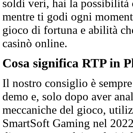
soldi veri, hai la possibilità
mentre ti godi ogni momento
gioco di fortuna e abilità ch
casinò online.
Cosa significa RTP in P
Il nostro consiglio è sempre
demo e, solo dopo aver anal
meccaniche del gioco, utiliz
SmartSoft Gaming nel 2022