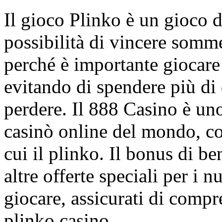
Il gioco Plinko è un gioco d
possibilità di vincere somme
perché è importante giocare 
evitando di spendere più di
perdere. Il 888 Casino è uno 
casinò online del mondo, co
cui il plinko. Il bonus di b
altre offerte speciali per i n
giocare, assicurati di compr
plinko casino.