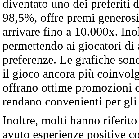
diventato uno dei preferiti 
98,5%, offre premi generosi
arrivare fino a 10.000x. Inolt
permettendo ai giocatori di 
preferenze. Le grafiche sono
il gioco ancora più coinvol
offrano ottime promozioni c
rendano convenienti per gli 
Inoltre, molti hanno riferito
avuto esperienze positive co