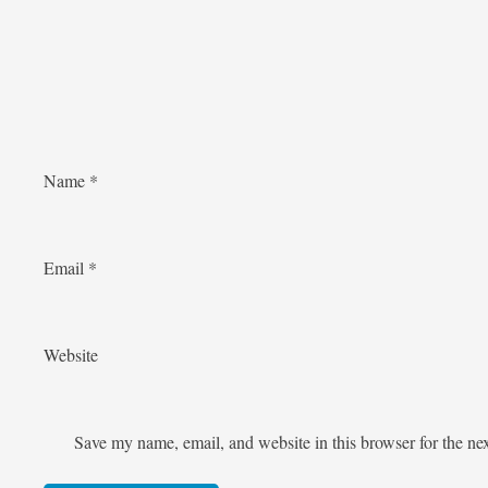
Name
*
Email
*
Website
Save my name, email, and website in this browser for the ne